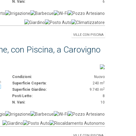
N. Vani:
6
VILLE CON PISCINA
ne, con Piscina, a Carovigno
Condizioni:
Nuovo
n
2
Superficie Coperta:
240 m
2
Superficie Giardino:
9.740 m
Posti Letto:
8
N. Vani:
10
VILLE CON PISCINA