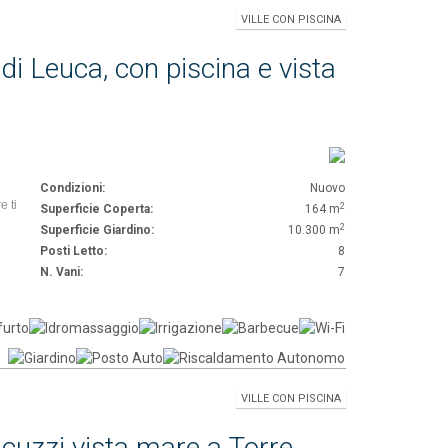
VILLE CON PISCINA
di Leuca, con piscina e vista
Condizioni:
Nuovo
e ti
2
Superficie Coperta:
164 m
2
Superficie Giardino:
10.300 m
Posti Letto:
8
N. Vani:
7
VILLE CON PISCINA
jacuzzi vista mare a Torre