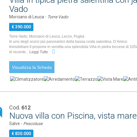
Vado
Morciano di Leuca -
Torre Vado
€ 390.000
Torre Vado, Morciano di Leuca, Lecce, Puglia
In uno degli scorci più panoramici della bassa costa salentina, D’Amico
Immobiliare ti propone in vendita una splendida Villa in pietra leccese di 10
di recente...
Leggi Tutto
Visualizza la Scheda
Cod.
612
P
Nuova villa con Piscina, vista mar
Salve -
Pescoluse
€ 830.000