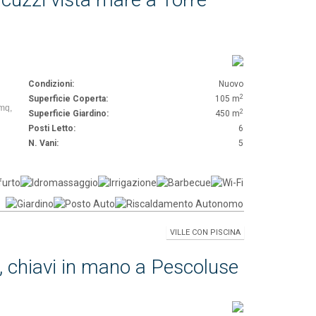
Condizioni:
Nuovo
2
Superficie Coperta:
105 m
5mq,
2
Superficie Giardino:
450 m
Posti Letto:
6
N. Vani:
5
VILLE CON PISCINA
e, chiavi in mano a Pescoluse