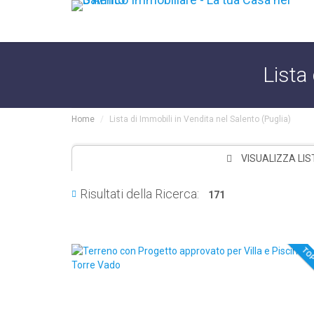
Lista 
Home
Lista di Immobili in Vendita nel Salento (Puglia)
VISUALIZZA LIS
Risultati della Ricerca:
171
TO