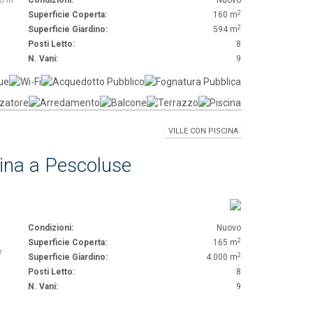
o in
Condizioni:
Nuovo
2
Superficie Coperta:
160 m
2
Superficie Giardino:
594 m
Posti Letto:
8
N. Vani:
9
VILLE CON PISCINA
llina a Pescoluse
Condizioni:
Nuovo
2
Superficie Coperta:
165 m
e
2
Superficie Giardino:
4.000 m
Posti Letto:
8
N. Vani:
9