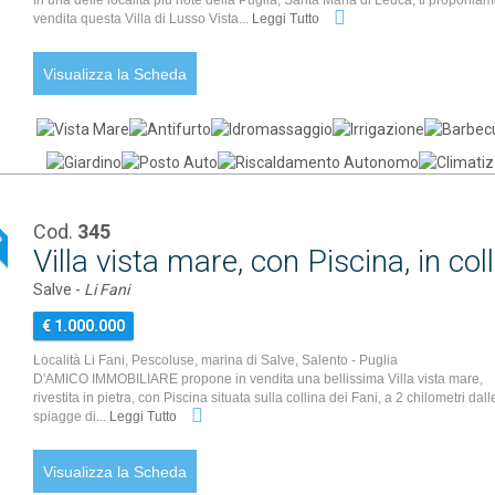
In una delle località più note della Puglia, Santa Maria di Leuca, ti proponiam
vendita questa Villa di Lusso Vista...
Leggi Tutto
Visualizza la Scheda
Cod.
345
P
Villa vista mare, con Piscina, in co
Salve -
Li Fani
€ 1.000.000
Località Li Fani, Pescoluse, marina di Salve, Salento - Puglia
D'AMICO IMMOBILIARE propone in vendita una bellissima Villa vista mare,
rivestita in pietra, con Piscina situata sulla collina dei Fani, a 2 chilometri dall
spiagge di...
Leggi Tutto
Visualizza la Scheda