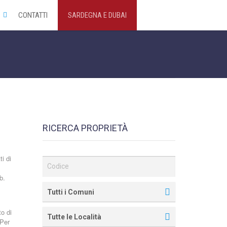
CONTATTI
SARDEGNA E DUBAI
RICERCA PROPRIETÀ
i di
b.
Tutti i Comuni
o di
Tutte le Località
 Per