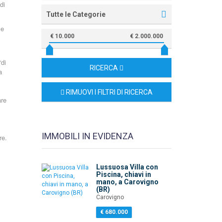
di
Tutte le Categorie
Se
€ 10.000
€ 2.000.000
“di
RICERCA
a
RIMUOVI I FILTRI DI RICERCA
are
IMMOBILI IN EVIDENZA
re.
Lussuosa Villa con
Piscina, chiavi in
mano, a Carovigno
(BR)
Carovigno
€ 680.000