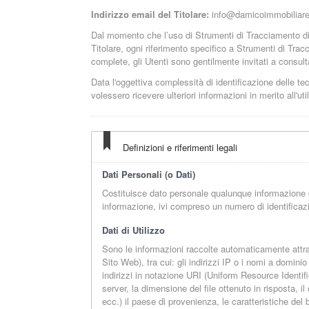
Indirizzo email del Titolare:
info@damicoimmobiliare.
Dal momento che l’uso di Strumenti di Tracciamento d
Titolare, ogni riferimento specifico a Strumenti di Trac
complete, gli Utenti sono gentilmente invitati a consulta
Data l'oggettiva complessità di identificazione delle tec
volessero ricevere ulteriori informazioni in merito all'ut
Definizioni e riferimenti legali
Dati Personali (o Dati)
Costituisce dato personale qualunque informazione c
informazione, ivi compreso un numero di identificazio
Dati di Utilizzo
Sono le informazioni raccolte automaticamente attra
Sito Web), tra cui: gli indirizzi IP o i nomi a domini
indirizzi in notazione URI (Uniform Resource Identifier)
server, la dimensione del file ottenuto in risposta, i
ecc.) il paese di provenienza, le caratteristiche del 