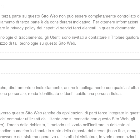
it
i terza parte su questo Sito Web non può essere completamente controllato d
ciamento di terza parte è da considerarsi indicativo. Per ottenere informazioni
re la privacy policy dei rispettivi servizi terzi elencati in questo documento.
nologie di tracciamento, gli Utenti sono invitati a contattare il Titolare qualora
ilizzo di tali tecnologie su questo Sito Web.
he, direttamente o indirettamente, anche in collegamento con qualsiasi altra
ne personale, renda identificata o identificabile una persona fisica.
verso questo Sito Web (anche da applicazioni di parti terze integrate in ques
o dei computer utilizzati dall’Utente che si connette con questo Sito Web, gli
, l’orario della richiesta, il metodo utilizzato nell’inoltrare la richiesta al
l codice numerico indicante lo stato della risposta dal server (buon fine, errore,
browser e del sistema operativo utilizzati dal visitatore, le varie connotazioni