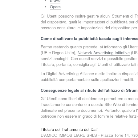
Brave
Opera
Gli Utenti possono inoltre gestire alcuni Strumenti di T
del dispositivo, quali le impostazioni di pubblicità per d
possono consultare le impostazioni del dispositivo per 
Come disattivare la pubblicità basata sugli interess
Fermo restando quanto precede, si informano gli Utenti 
(UE e Regno Unito),
Network Advertising Initiative
(US
servizi analoghi. Con questi servizi è possibile gestire 
Titolare, pertanto, consiglia agli Utenti di utilizzare ta
La Digital Advertising Alliance mette inoltre a dispos
pubblicità comportamentale sulle applicazioni mobili.
Conseguenze legate al rifiuto dell'utilizzo di Stru
Gli Utenti sono liberi di decidere se permettere o meno l
Tracciamento consentono a questo Sito Web di fornire ag
delineate nel presente documento). Pertanto, qualora l'U
potrebbe non essere in grado di fornire le relative funzi
Titolare del Trattamento dei Dati
D’AMICO IMMOBILIARE SRLS - Piazza Torre 14, 7304