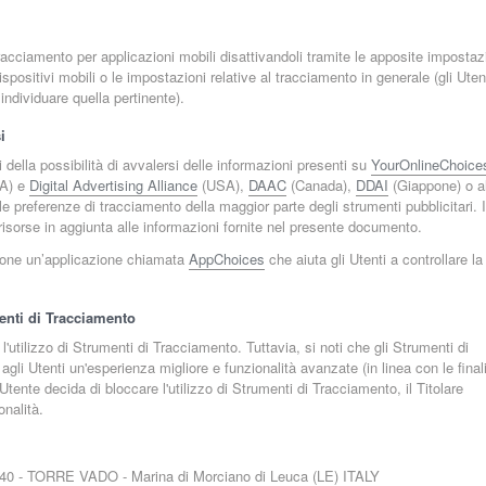
racciamento per applicazioni mobili disattivandoli tramite le apposite impostaz
ispositivi mobili o le impostazioni relative al tracciamento in generale (gli Uten
individuare quella pertinente).
i
della possibilità di avvalersi delle informazioni presenti su
YourOnlineChoice
A) e
Digital Advertising Alliance
(USA),
DAAC
(Canada),
DDAI
(Giappone) o al
le preferenze di tracciamento della maggior parte degli strumenti pubblicitari. I
li risorse in aggiunta alle informazioni fornite nel presente documento.
izione un’applicazione chiamata
AppChoices
che aiuta gli Utenti a controllare la
menti di Tracciamento
'utilizzo di Strumenti di Tracciamento. Tuttavia, si noti che gli Strumenti di
li Utenti un'esperienza migliore e funzionalità avanzate (in linea con le final
tente decida di bloccare l'utilizzo di Strumenti di Tracciamento, il Titolare
onalità.
0 - TORRE VADO - Marina di Morciano di Leuca (LE) ITALY