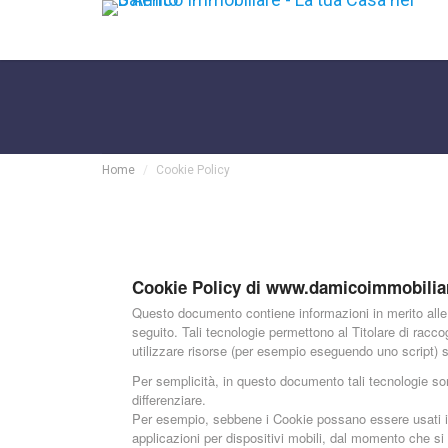
Home
Cookie Policy
Cookie Policy di www.damicoimmobiliar
Questo documento contiene informazioni in merito alle 
seguito. Tali tecnologie permettono al Titolare di raccog
utilizzare risorse (per esempio eseguendo uno script) 
Per semplicità, in questo documento tali tecnologie son
differenziare.
Per esempio, sebbene i Cookie possano essere usati in 
applicazioni per dispositivi mobili, dal momento che si