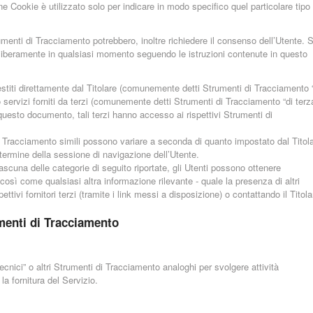
e Cookie è utilizzato solo per indicare in modo specifico quel particolare tipo 
umenti di Tracciamento potrebbero, inoltre richiedere il consenso dell’Utente. 
liberamente in qualsiasi momento seguendo le istruzioni contenute in questo
titi direttamente dal Titolare (comunemente detti Strumenti di Tracciamento 
 servizi forniti da terzi (comunemente detti Strumenti di Tracciamento “di terz
 questo documento, tali terzi hanno accesso ai rispettivi Strumenti di
i Tracciamento simili possono variare a seconda di quanto impostato dal Titol
 termine della sessione di navigazione dell’Utente.
ascuna delle categorie di seguito riportate, gli Utenti possono ottenere
 così come qualsiasi altra informazione rilevante - quale la presenza di altri
ttivi fornitori terzi (tramite i link messi a disposizione) o contattando il Titola
menti di Tracciamento
nici” o altri Strumenti di Tracciamento analoghi per svolgere attività
a fornitura del Servizio.