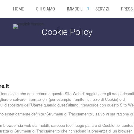
HOME
CHI SIAMO
IMMOBILI
SERVIZI
PRESS
Cookie Policy
e.it
tecnologie che consentono a questo Sito Web di raggiungere gli scopi descritt
liere e salvare informazioni (per esempio tramite l’utilizzo di Cookie) o di
sul dispositivo dell’Utente quando quest’ultimo interagisce con questo Sito We
o sinteticamente definite “Strumenti di Tracciamento”, salvo vi sia ragione di
browser sia web sia mobili, sarebbe fuori luogo parlare di Cookie nel contest
 tratta di Strumenti di Tracciamento che richiedono la presenza di un browser.