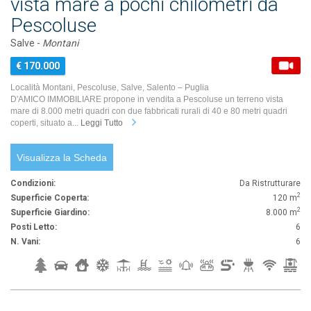
vista mare a pochi chilometri da
Pescoluse
Salve -
Montani
€ 170.000
Località Montani, Pescoluse, Salve, Salento – Puglia
D'AMICO IMMOBILIARE propone in vendita a Pescoluse un terreno vista
mare di 8.000 metri quadri con due fabbricati rurali di 40 e 80 metri quadri
coperti, situato a...
Leggi Tutto
Visualizza la Scheda
Condizioni:
Da Ristrutturare
2
Superficie Coperta:
120 m
2
Superficie Giardino:
8.000 m
Posti Letto:
6
N. Vani:
6