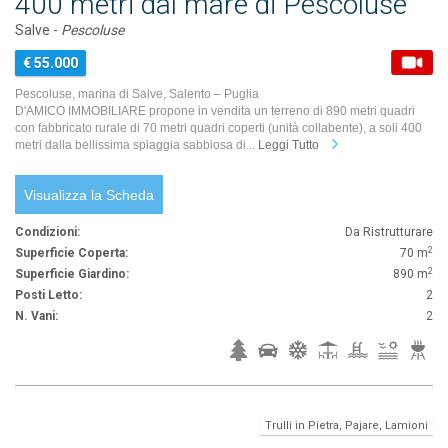
400 metri dal mare di Pescoluse
Salve -
Pescoluse
€ 55.000
Pescoluse, marina di Salve, Salento – Puglia
D'AMICO IMMOBILIARE propone in vendita un terreno di 890 metri quadri
con fabbricato rurale di 70 metri quadri coperti (unità collabente), a soli 400
metri dalla bellissima spiaggia sabbiosa di...
Leggi Tutto
Visualizza la Scheda
Condizioni:
Da Ristrutturare
2
Superficie Coperta:
70 m
2
Superficie Giardino:
890 m
Posti Letto:
2
N. Vani:
2
Trulli in Pietra, Pajare, Lamioni