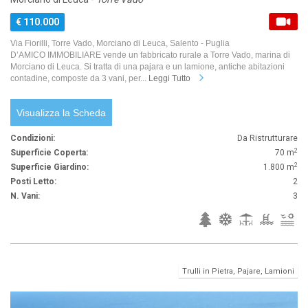
€ 110.000
Via Fiorilli, Torre Vado, Morciano di Leuca, Salento - Puglia
D’AMICO IMMOBILIARE vende un fabbricato rurale a Torre Vado, marina di
Morciano di Leuca. Si tratta di una pajara e un lamione, antiche abitazioni
contadine, composte da 3 vani, per...
Leggi Tutto
Visualizza la Scheda
Condizioni:
Da Ristrutturare
2
Superficie Coperta:
70 m
2
Superficie Giardino:
1.800 m
Posti Letto:
2
N. Vani:
3
Trulli in Pietra, Pajare, Lamioni