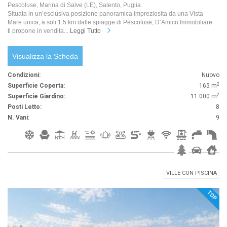
Pescoluse, Marina di Salve (LE), Salento, Puglia
Situata in un’esclusiva posizione panoramica impreziosita da una Vista
Mare unica, a soli 1.5 km dalle spiagge di Pescoluse, D’Amico Immobiliare
ti propone in vendita...
Leggi Tutto
Visualizza la Scheda
Condizioni:
Nuovo
2
Superficie Coperta:
165 m
2
Superficie Giardino:
11.000 m
Posti Letto:
8
N. Vani:
9
VILLE CON PISCINA
TOP