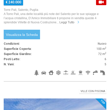
€ 240.000
Torre Pali, Salento, Puglia
A Torre Pali, una delle località più note del Salento per le sue spiagge e
l’acqua cristallina, D’Amico Immobiliare ti propone in vendita queste 4
splendide Villette di Nuova Costruzione...
Leggi Tutto
Visualizza la Scheda
Condizioni:
Nuovo
2
Superficie Coperta:
100 m
2
Superficie Giardino:
72 m
Posti Letto:
6
N. Vani:
5
VILLE CON PISCINA
TOP