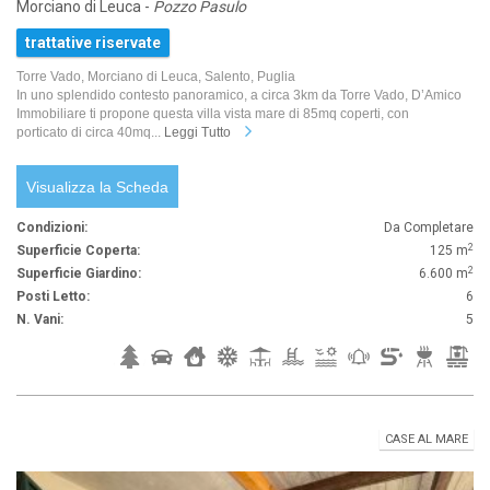
Morciano di Leuca -
Pozzo Pasulo
trattative riservate
Torre Vado, Morciano di Leuca, Salento, Puglia
In uno splendido contesto panoramico, a circa 3km da Torre Vado, D’Amico
Immobiliare ti propone questa villa vista mare di 85mq coperti, con
porticato di circa 40mq...
Leggi Tutto
Visualizza la Scheda
Condizioni:
Da Completare
2
Superficie Coperta:
125 m
2
Superficie Giardino:
6.600 m
Posti Letto:
6
N. Vani:
5
CASE AL MARE