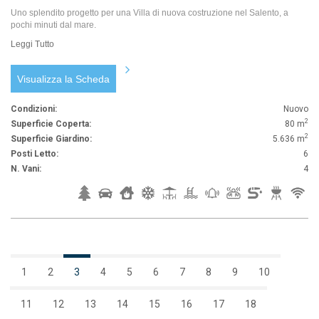
Uno splendito progetto per una Villa di nuova costruzione nel Salento, a
pochi minuti dal mare.
Leggi Tutto
Visualizza la Scheda
Condizioni:
Nuovo
2
Superficie Coperta:
80 m
2
Superficie Giardino:
5.636 m
Posti Letto:
6
N. Vani:
4
1
2
3
4
5
6
7
8
9
10
11
12
13
14
15
16
17
18