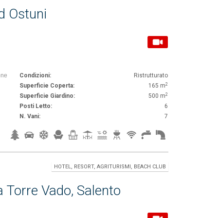
ad Ostuni
one
Condizioni:
Ristrutturato
2
Superficie Coperta:
165 m
2
Superficie Giardino:
500 m
Posti Letto:
6
N. Vani:
7
HOTEL, RESORT, AGRITURISMI, BEACH CLUB
a Torre Vado, Salento