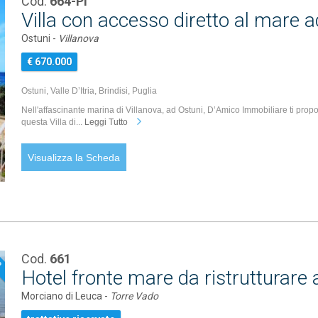
Cod.
664-PI
Villa con accesso diretto al mare 
Ostuni -
Villanova
€ 670.000
Ostuni, Valle D’Itria, Brindisi, Puglia
Nell'affascinante marina di Villanova, ad Ostuni, D’Amico Immobiliare ti prop
questa Villa di...
Leggi Tutto
Visualizza la Scheda
Cod.
661
P
Hotel fronte mare da ristrutturare 
Morciano di Leuca -
Torre Vado