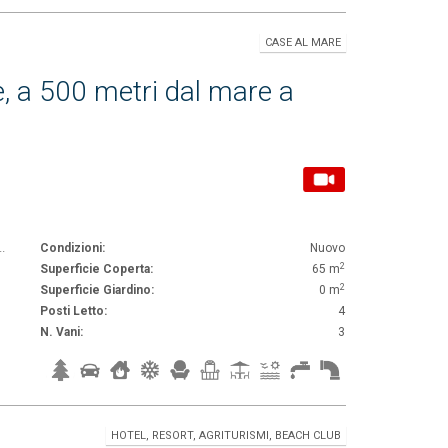
CASE AL MARE
, a 500 metri dal mare a
.
Condizioni:
Nuovo
2
Superficie Coperta:
65 m
2
Superficie Giardino:
0 m
Posti Letto:
4
N. Vani:
3
HOTEL, RESORT, AGRITURISMI, BEACH CLUB