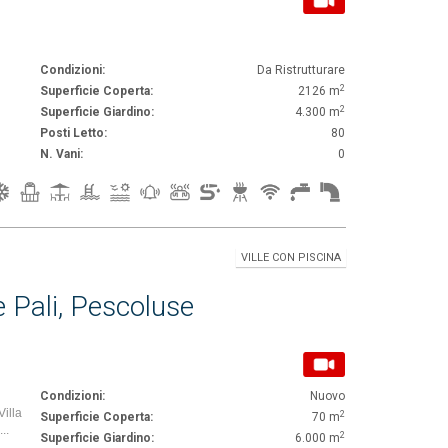
Condizioni:
Da Ristrutturare
2
Superficie Coperta:
2126 m
2
Superficie Giardino:
4.300 m
Posti Letto:
80
N. Vani:
0
VILLE CON PISCINA
e Pali, Pescoluse
Condizioni:
Nuovo
illa
2
Superficie Coperta:
70 m
..
2
Superficie Giardino:
6.000 m