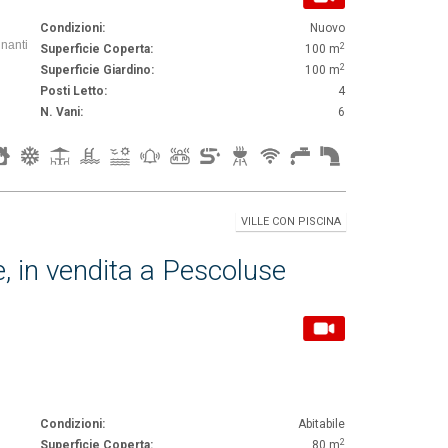
Condizioni:
Nuovo
inanti
2
Superficie Coperta:
100 m
2
Superficie Giardino:
100 m
Posti Letto:
4
N. Vani:
6
VILLE CON PISCINA
, in vendita a Pescoluse
Condizioni:
Abitabile
2
Superficie Coperta:
80 m