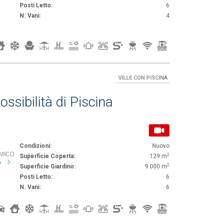
Posti Letto:
6
N. Vani:
4
VILLE CON PISCINA
ssibilità di Piscina
Condizioni:
Nuovo
’AMICO
2
Superficie Coperta:
129 m
o
2
Superficie Giardino:
9.000 m
Posti Letto:
6
N. Vani:
6