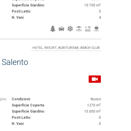
2
Superficie Giardino:
10.700 m
Posti Letto:
5
N. Vani:
4
HOTEL, RESORT, AGRITURISMI, BEACH CLUB
l Salento
rgine
Condizioni:
Nuovo
2
Superficie Coperta:
1270 m
2
Superficie Giardino:
15.000 m
Posti Letto:
0
N. Vani:
0