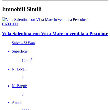
Immobili Simili
€ 690.000
Villa Salentina con Vista Mare in vendita a Pescoluse
Salve -
Li Fani
Superficie:
2
120m
N. Locali:
5
N. Bagni:
3
Anno: