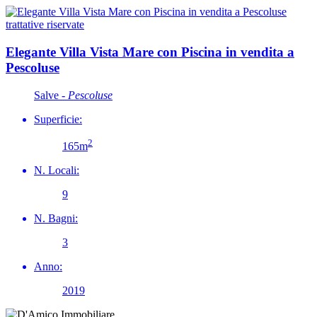
trattative riservate
Elegante Villa Vista Mare con Piscina in vendita a
Pescoluse
Salve -
Pescoluse
Superficie:
2
165m
N. Locali:
9
N. Bagni:
3
Anno:
2019