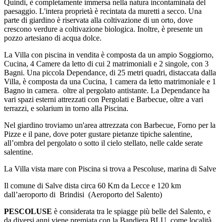
Quindi, è completamente immersa nella natura incontaminata del
paesaggio. L'intera proprietà è recintata da muretti a secco. Una
parte di giardino è riservata alla coltivazione di un orto, dove
crescono verdure a coltivazione biologica. Inoltre, è presente un
pozzo artesiano di acqua dolce.
La Villa con piscina in vendita è composta da un ampio Soggiorno,
Cucina, 4 Camere da letto di cui 2 matrimoniali e 2 singole, con 3
Bagni. Una piccola Dependance, di 25 metri quadri, distaccata dalla
Villa, è composta da una Cucina, 1 camera da letto matrimoniale e 1
Bagno in camera. oltre al pergolato antistante. La Dependance ha
vari spazi esterni attrezzati con Pergolati e Barbecue, oltre a vari
terrazzi, e solarium in torno alla Piscina.
Nel giardino troviamo un'area attrezzata con Barbecue, Forno per la
Pizze e il pane, dove poter gustare pietanze tipiche salentine,
all’ombra del pergolato o sotto il cielo stellato, nelle calde serate
salentine.
La Villa vista mare con Piscina si trova a Pescoluse, marina di Salve
Il comune di Salve dista circa 60 Km da Lecce e 120 km
dall’aeroporto di Brindisi (Aeroporto del Salento)
PESCOLUSE
è considerata tra le spiagge più belle del Salento, e
da diversi anni viene premiata con la Bandiera BLU, come località