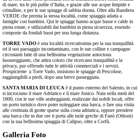
di mare, tra le più pulite d’Italia, e grazie alle sue acque limpide e
cristalline, e per le sue spiagge di sabbia dorata. Oltre alla Bandiera
VERDE che premia la stessa località, come spiaggia adatta a
famiglie con bambini. Qui le spiagge hanno acque basse e calde in
piena estate, e utilizzabili dai bambini in piena sicurezza, essendo
composte da fondali bassi per una lunga distanza.
TORRE VADO
è una località ricercatissima per la sua tranquillità
ed il suo paesaggio incontaminato, con le sue colline e campagne
circostanti fatte di una bellissima vegetazione autoctona
lussureggiante, che attira coloro che ricercano tranquillità e la
privacy, pur offrendo tutte le attività commerciali e i servizi.
Prospiciente a Torre Vado, insistono le spiagge di Pescoluse,
raggiungibili a piedi, dopo una breve passeggiata.
SANTA MARIA DI LEUCA
è il punto estremo del Salento, in cui
si incrociano il mare Adriatico e il mare Jonico. Nata nella metà del
1800, con le sue ville arabeggianti, realizzate dai nobili locali, offre
un porto turistico dove poter noleggiare una barca, o fare una visita
alle centinaia di grotte sparse sulla costa adriatica, oppure prendere
una barca che in due ore ti porta alle isole greche di Fanò (Othoni)
con la sua bellissima spiaggia di Calipso, oltre a Corfù.
Galleria Foto