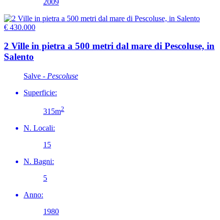
2009
€ 430.000
2 Ville in pietra a 500 metri dal mare di Pescoluse, in
Salento
Salve -
Pescoluse
Superficie:
2
315m
N. Locali:
15
N. Bagni:
5
Anno:
1980