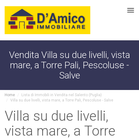
Tog
navi
Vendita Villa su due livelli, vista
mare, a Torre Pali, Pescoluse -
Salve
Home
Lista di Immobili in Vendita nel Salento (Puglia)
Villa su due livelli, vista mare, a Torre Pali, Pescoluse - Salve
Villa su due livelli,
vista mare, a Torre