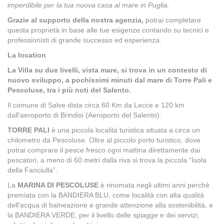
imperdibile per la tua nuova casa al mare in Puglia.
Grazie al supporto della nostra agenzia,
potrai completare
questa proprietà in base alle tue esigenze contando su tecnici e
professionisti di grande successo ed esperienza.
La location
La Villa su due livelli, vista mare, si trova in un contesto di
nuovo sviluppo, a pochissimi minuti dal mare di Torre Pali e
Pescoluse, tra i più noti del Salento.
Il comune di Salve dista circa 60 Km da Lecce e 120 km
dall’aeroporto di Brindisi (Aeroporto del Salento).
TORRE PALI
è una piccola località turistica situata a circa un
chilometro da Pescoluse. Oltre al piccolo porto turistico, dove
potrai comprare il pesce fresco ogni mattina direttamente dai
pescatori, a meno di 60 metri dalla riva si trova la piccola “Isola
della Fanciulla”.
La
MARINA DI PESCOLUSE
è rinomata negli ultimi anni perchè
premiata con la BANDIERA BLU, come località con alta qualità
dell'acqua di balneazione e grande attenzione alla sostenibilità, e
la BANDIERA VERDE, per il livello delle spiagge e dei servizi,