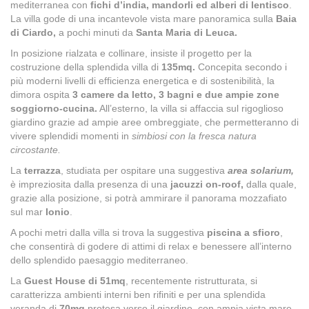
mediterranea con
fichi d’india, mandorli ed alberi di lentisco
.
La villa gode di una incantevole vista mare panoramica sulla
Baia
di Ciardo,
a pochi minuti da
Santa Maria di Leuca.
In posizione rialzata e collinare, insiste il progetto per la
costruzione della splendida villa di
135mq.
Concepita secondo i
più moderni livelli di efficienza energetica e di sostenibilità, la
dimora ospita
3 camere da letto, 3 bagni
e due ampie zone
soggiorno-cucina.
All’esterno, la villa si affaccia sul rigoglioso
giardino grazie ad ampie aree ombreggiate, che permetteranno di
vivere splendidi momenti in
simbiosi con la fresca natura
circostante.
La
terrazza
, studiata per ospitare una suggestiva
area solarium,
è impreziosita dalla presenza di una
jacuzzi on-roof,
dalla quale,
grazie alla posizione, si potrà ammirare il panorama mozzafiato
sul mar
Ionio
.
A pochi metri dalla villa si trova la suggestiva
piscina a sfioro
,
che consentirà di godere di attimi di relax e benessere all’interno
dello splendido paesaggio mediterraneo.
La
Guest House di 51mq
, recentemente ristrutturata, si
caratterizza ambienti interni ben rifiniti e per una splendida
veranda di
70mq
protesa verso il giardino, con ampia vista mare.