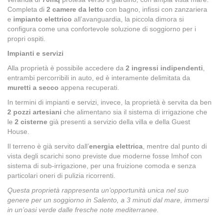
Completa di
2 camere da letto
con bagno, infissi con zanzariera
e
impianto elettrico
all’avanguardia, la piccola dimora si
configura come una confortevole soluzione di soggiorno per i
propri ospiti.
Impianti e servizi
Alla proprietà è possibile accedere da
2 ingressi indipendenti
,
entrambi percorribili in auto, ed è interamente delimitata da
muretti a secco
appena recuperati.
In termini di impianti e servizi, invece, la proprietà è servita da ben
2 pozzi artesiani
che alimentano sia il sistema di irrigazione che
le
2 cisterne
già presenti a servizio della villa e della Guest
House.
Il terreno è già servito dall’
energia elettrica
, mentre dal punto di
vista degli scarichi sono previste due moderne fosse Imhof con
sistema di sub-irrigazione, per una fruizione comoda e senza
particolari oneri di pulizia ricorrenti.
Questa proprietà rappresenta un’opportunità unica nel suo
genere per un soggiorno in Salento, a 3 minuti dal mare, immersi
in un’oasi verde dalle fresche note mediterranee.