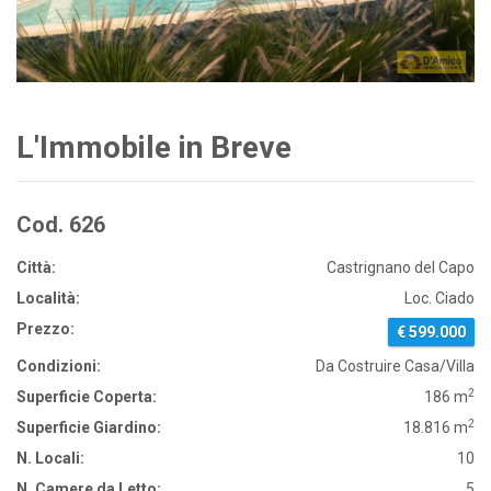
L'Immobile in Breve
Cod. 626
Città:
Castrignano del Capo
Località:
Loc. Ciado
Prezzo:
€ 599.000
Condizioni:
Da Costruire Casa/Villa
2
Superficie Coperta:
186 m
2
Superficie Giardino:
18.816 m
N. Locali:
10
N. Camere da Letto:
5