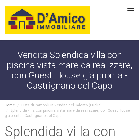
Tog
navi
Vendita Splendida villa con
piscina vista mare da realizzare,
con Guest House già pronta -
Castrignano del Capo
Home
Lista di Immobili in Vendita nel Salento (Puglia)
Splendida villa con piscina vista mare da realizzare, con Guest House
già pronta - Castrignano del Capo
Splendida villa con