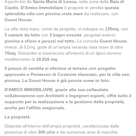
A pochi km da
Santa Maria di Leuca,
nella zona della
Baia di
Ciardo, D’Amico Immobiliare
ti propone in vendita
questa
splendida villa con piscina vista mare
da realizzare, con
Guest House.
La villa vista mare, come da progetto, si sviluppa su
135mq
, con
3 camere da letto
con
3 bagni ensuite
, pergolati esterni,
piscina a sfioro e jacuzzi sul tetto.
La comoda
Guest House
,
invece, di 51mq, gode di un'ampia veranda vista mare di oltre
70mq
. Entrambe si inseriscono all’interno di un tipico terreno
mediterraneo di
18.816 mq.
Il prezzo di vendita si riferisce al terreno con progetto
approvato e Permesso di Costruire rilasciato, per la villa con
piscina. La Guest House è già pronta come in foto.
D'AMICO IMMOBILIARE
,
grazie alla sua collaudata
collaborazione con Architetti e Ingegneri esperti, offre tutto il
supporto per la realizzazione e la gestione della proprietà,
anche per l'affitto stagionale.
La proprietà
Disposta all’interno dell’ampia proprietà, caratterizzata dalla
presenza di oltre
300 ulivi
e da numerose aree di macchia