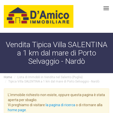
Tog
navi
Vendita Tipica Villa SALENTINA
a 1 km dal mare di Porto
Selvaggio - Nardò
Home
Lista di Immobili in Vendita nel Salento (Puglia)
Tipica Villa SALENTINA a 1 km dal mare di Porto Selvaggio - Nardò
L'immobile richiesto non esiste, oppure questa pagina è stata
aperta per sbaglio.
Vi preghiamo di visitare
la pagina di ricerca
o di ritornare alla
home page
.