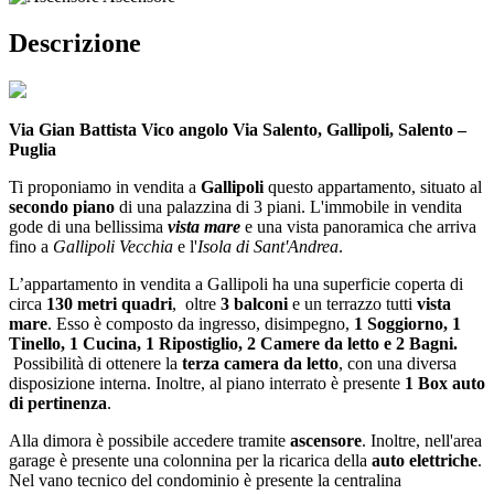
Descrizione
Via Gian Battista Vico angolo Via Salento, Gallipoli, Salento –
Puglia
Ti proponiamo in vendita a
Gallipoli
questo appartamento, situato al
secondo piano
di una palazzina di 3 piani. L'immobile in vendita
gode di una bellissima
vista mare
e una vista panoramica che arriva
fino a
Gallipoli Vecchia
e l'
Isola di Sant'Andrea
.
L’appartamento in vendita a Gallipoli ha una superficie coperta di
circa
130 metri quadri
, oltre
3 balconi
e un terrazzo tutti
vista
mare
. Esso è composto da ingresso, disimpegno,
1 Soggiorno, 1
Tinello, 1 Cucina, 1 Ripostiglio, 2 Camere da letto e 2 Bagni.
Possibilità di ottenere la
terza camera da letto
, con una diversa
disposizione interna. Inoltre, al piano interrato è presente
1 Box auto
di pertinenza
.
Alla dimora è possibile accedere tramite
ascensore
. Inoltre, nell'area
garage è presente una colonnina per la ricarica della
auto elettriche
.
Nel vano tecnico del condominio è presente la centralina