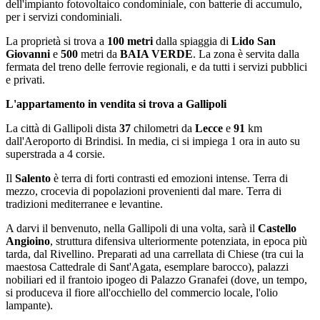
dell'impianto fotovoltaico condominiale, con batterie di accumulo,
per i servizi condominiali.
La proprietà si trova a
100 metri
dalla spiaggia di
Lido San
Giovanni
e
500
metri da
BAIA VERDE
. La zona è servita dalla
fermata del treno delle ferrovie regionali, e da tutti i servizi pubblici
e privati.
L'appartamento in vendita si trova a Gallipoli
La città di Gallipoli dista
37
chilometri da
Lecce
e
91
km
dall'Aeroporto di Brindisi. In media, ci si impiega 1 ora in auto su
superstrada a 4 corsie.
Il
Salento
è terra di forti contrasti ed emozioni intense. Terra di
mezzo, crocevia di popolazioni provenienti dal mare. Terra di
tradizioni mediterranee e levantine.
A darvi il benvenuto, nella Gallipoli di una volta, sarà il
Castello
Angioino
, struttura difensiva ulteriormente potenziata, in epoca più
tarda, dal Rivellino. Preparati ad una carrellata di Chiese (tra cui la
maestosa Cattedrale di Sant'Agata, esemplare barocco), palazzi
nobiliari ed il frantoio ipogeo di Palazzo Granafei (dove, un tempo,
si produceva il fiore all'occhiello del commercio locale, l'olio
lampante).