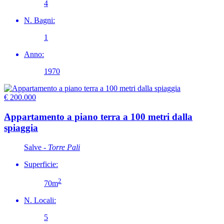
4
N. Bagni:
1
Anno:
1970
€ 200.000
Appartamento a piano terra a 100 metri dalla
spiaggia
Salve -
Torre Pali
Superficie:
2
70m
N. Locali:
5