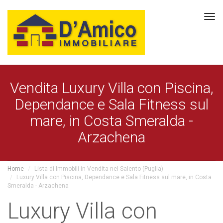
Tog
navi
Vendita Luxury Villa con Piscina,
Dependance e Sala Fitness sul
mare, in Costa Smeralda -
Arzachena
Home
Lista di Immobili in Vendita nel Salento (Puglia)
Luxury Villa con Piscina, Dependance e Sala Fitness sul mare, in Costa
Smeralda - Arzachena
Luxury Villa con