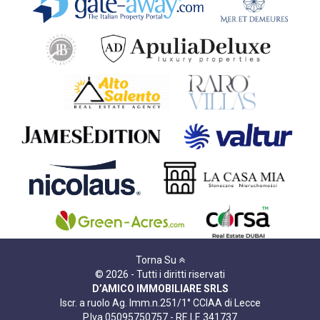
Torna Su
© 2026 - Tutti i diritti riservati
D’AMICO IMMOBILIARE SRLS
Iscr. a ruolo Ag. Imm.n.251/1° CCIAA di Lecce
P.Iva 05095750757 - RE LE 341737