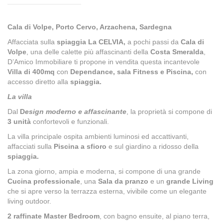
Cala di Volpe, Porto Cervo, Arzachena, Sardegna
Affacciata sulla
spiaggia La CELVIA,
a pochi passi da
Cala di
Volpe
, una delle calette più affascinanti della
Costa Smeralda
,
D’Amico Immobiliare
ti propone in vendita questa incantevole
Villa di
400mq
con
Dependance, sala Fitness e
Piscina,
con
accesso diretto alla
spiaggia.
La villa
Dal
D
esign moderno e affascinante
, la proprietà si compone di
3 unità
confortevoli e funzionali.
La villa principale ospita ambienti luminosi ed accattivanti,
affacciati sulla
Piscina a sfioro
e sul giardino a ridosso della
spiaggia.
La zona giorno, ampia e moderna, si compone di una grande
Cucina professionale
, una
Sala da pranzo
e un
grande Living
che si apre verso la terrazza esterna, vivibile come un elegante
living outdoor.
2 raffinate Master Bedroom
, con bagno ensuite, al piano terra,