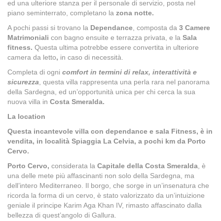
ed una ulteriore stanza per il personale di servizio, posta nel
piano seminterrato, completano la
zona notte.
A pochi passi si trovano la
Dependance
, composta da
3 Camere
Matrimoniali
con bagno ensuite e terrazza privata, e la
Sala
fitness.
Questa ultima
potrebbe essere convertita in ulteriore
camera da letto
,
in caso di necessità.
Completa di ogni
comfort in termini di relax, interattività e
sicurezza
, questa villa rappresenta una perla rara nel panorama
della Sardegna, ed un’opportunità unica per chi cerca la sua
nuova villa in
Costa Smeralda.
La location
Questa incantevole villa con dependance e sala Fitness, è in
vendita, in località Spiaggia La Celvia, a pochi km da Porto
Cervo.
Porto Cervo,
considerata la
Capitale della Costa Smeralda
, è
una delle mete più affascinanti non solo della Sardegna, ma
dell’intero Mediterraneo. Il borgo, che sorge in un’insenatura che
ricorda la forma di un cervo, è stato valorizzato da un’intuizione
geniale il principe Karim Aga Khan IV, rimasto affascinato dalla
bellezza di quest’angolo di Gallura.