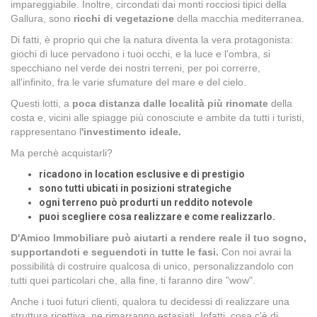
impareggiabile. Inoltre, circondati dai monti rocciosi tipici della
Gallura, sono
ricchi di vegetazione
della macchia mediterranea.
Di fatti, è proprio qui che la natura diventa la vera protagonista:
giochi di luce pervadono i tuoi occhi, e la luce e l'ombra, si
specchiano nel verde dei nostri terreni, per poi correrre,
all'infinito, fra le varie sfumature del mare e del cielo.
Questi lotti, a
poca distanza dalle località più rinomate
della
costa e, vicini alle spiagge più conosciute e ambite da tutti i turisti,
rappresentano l
'investimento ideale.
Ma perchè acquistarli?
ricadono in location esclusive e di prestigio
sono tutti ubicati in posizioni strategiche
ogni terreno può produrti un reddito notevole
puoi scegliere cosa realizzare e come realizzarlo.
D'Amico Immobiliare può aiutarti a rendere reale il tuo sogno,
supportandoti e seguendoti in tutte le fasi.
Con noi avrai la
possibilità di costruire qualcosa di unico, personalizzandolo con
tutti quei particolari che, alla fine, ti faranno dire "wow".
Anche i tuoi futuri clienti, qualora tu decidessi di realizzare una
struttura ricettiva, ne rimarranno estasiati. Infatti, cosa c'è di