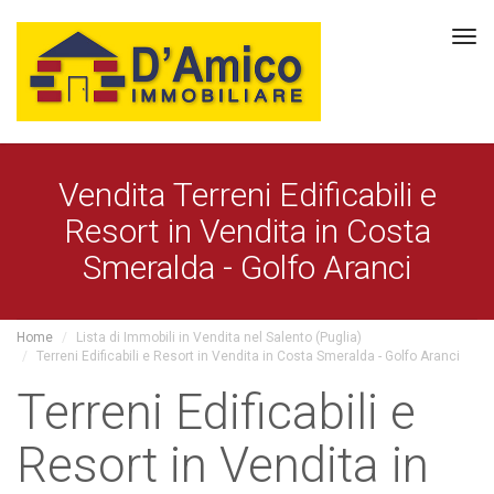
Tog
navi
Vendita Terreni Edificabili e
Resort in Vendita in Costa
Smeralda - Golfo Aranci
Home
Lista di Immobili in Vendita nel Salento (Puglia)
Terreni Edificabili e Resort in Vendita in Costa Smeralda - Golfo Aranci
Terreni Edificabili e
Resort in Vendita in