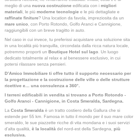
meglio di una
nuova costruzione
edificata con i
migliori
materiali
, le più
moderne tecnologie
e le più dettagliate e
raffinate finiture
? Una location da favola, impreziosita da un
mare unico
, con Porto Rotondo, Golfo Aranci e Cannigione,
raggiungibili con un breve tragitto in auto.
Nel caso in cui invece, tu preferissi acquistare una soluzione sita
in una località più tranquilla, circondata dalla ricca natura locale,
potremmo proporti un
Boutique Hotel sul lago
. Un luogo
dedicato totalmente al relax e al benessere esclusivo, in cui
potersi rilassare senza pensieri.
D’Amico Immobiliare ti offre tutto il supporto necessario per
la progettazione e la costruzione delle ville o delle strutture
ricettive e… una consulenza a 360°.
I terreni edificabili in vendita si trovano a Porto Rotondo -
Golfo Aranci - Cannigione, in Costa Smeralda, Sardegna.
La
Costa Smeralda
è un tratto costiero della Gallura che si
estende per 55 km. Famosa in tutto il mondo per il suo mare color
smeraldo, le sue piazzette ricche di vita mondana e i suoi servizi
d’alta qualità,
è la località
del nord-est della Sardegna,
più
esclusiva.