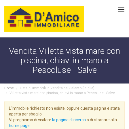
Tog
navi
Vendita Villetta vista mare con
piscina, chiavi in mano a
Pescoluse - Salve
Home
Lista di Immobili in Vendita nel Salento (Puglia)
Villetta vista mare con piscina, chiavi in mano a Pescoluse - Salve
L'immobile richiesto non esiste, oppure questa pagina è stata
aperta per sbaglio.
Vi preghiamo di visitare
la pagina di ricerca
o di ritornare alla
home page
.